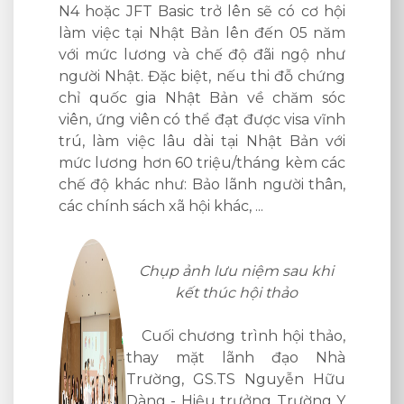
ó cơ hội
n 05 năm
 ngộ như
đỗ chứng
hăm sóc
visa vĩnh
 Bản với
 kèm các
ời thân,
au khi
ảo
ội thảo,
ạo Nhà
yễn Hữu
Trường Y