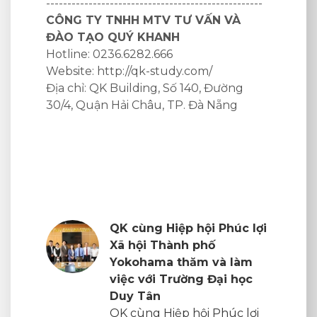
---------
 VÀ
ường
ẵng
húc lợi
 làm
i học
úc lợi