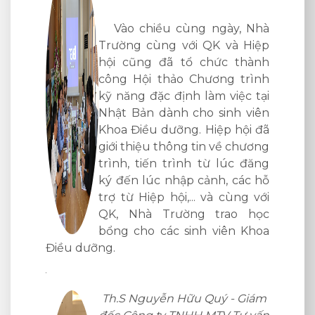
Tuấn – Bí thư Đảng
30/4, Q
ày, Nhà
ủy, Hiệu Trưởng Nhà
và Hiệp
Trường cùng đại
c thành
diện lãnh đạo các
g trình
phòng ban liên quan đã gửi lời cảm ơn
việc tại
đến đoàn công tác, thông qua chuyến
inh viên
thăm và làm việc này, các bên kỳ vọng
p hội đã
sẽ đạt được nhiều thành công hơn nữa
về chương
trong công tác hợp tác phái cử nhân
lúc đăng
lực sang làm việc tại TP Yokohama, tạo
, các hỗ
nhiều cơ hội việc làm tại Nhật Bản cho
 cùng với
sinh viên của Nhà Trường.
rao học
iên Khoa
---------------------------------------------------
CÔNG TY TNHH MTV TƯ VẤN VÀ
ĐÀO TẠO QUÝ KHANH
Hotline: 0236.6282.666
 - Giám
Website: http://qk-study.com/