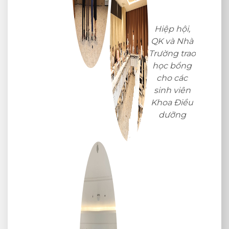
ệp hội,
 và Nhà
ờng trao
c bổng
ho các
nh viên
oa Điều
dưỡng