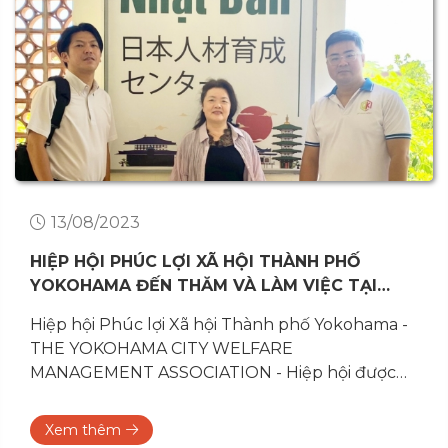
13/08/2023
HIỆP HỘI PHÚC LỢI XÃ HỘI THÀNH PHỐ
YOKOHAMA ĐẾN THĂM VÀ LÀM VIỆC TẠI
TRUNG TÂM ĐÀO TẠO NHÂN LỰC NHẬT BẢN
Hiệp hội Phúc lợi Xã hội Thành phố Yokohama -
JAPANHUB
THE YOKOHAMA CITY WELFARE
MANAGEMENT ASSOCIATION - Hiệp hội được
thành phố Yokohama ủy thác (Hiệp hội) đã đến
thăm và làm việc tại Trung tâm đào tạo Nhân...
Xem thêm