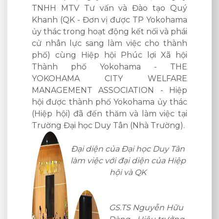
tạo Quý
công tác Công ty TNHH MTV Tư vấn và
Vào ngà
Yokohama
Đào tạo Quý Khanh (QK - Đơn vị được
Phúc lợ
 và phái
TP Yokohama ủy thác trong hoạt động
THE Y
ho thành
kết nối và phái cử nhân lực sang làm
MANAG
 Xã hội
việc cho thành phố) cùng Hiệp hội
hội đượ
- THE
Phúc lợi Xã hội Thành phố Yokohama -
(Hiệp h
LFARE
THE YOKOHAMA CITY WELFARE
Trung t
- Hiệp
MANAGEMENT ASSOCIATION - Hiệp
JAPANH
 ủy thác
hội được thành phố Yokohama ủy thác
việc tại
(Hiệp hội) đã đến thăm và làm việc tại
rường).
Trường Cao đẳng Y tế Huế (Nhà
Trường).
 Duy Tân
của Hiệp
Tiếp đón và làm việc với đoàn có TS. BS
Nguyễn Văn Tuấn – Bí thư Đảng ủy,
Hiệu Trưởng Nhà Trường cùng đại diện
lãnh đạo các phòng ban liên quan.
ễn Hữu