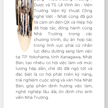
n - Viện
ật Công
g đã gửi
Hiệp hội
nh cùng
ng các
 hợp tác
 cử nhân
làm việc
wa, Nhật
 với mức
ộ tốt và
kỹ năng,
hóa Nhật
ệc làm,
cho sinh