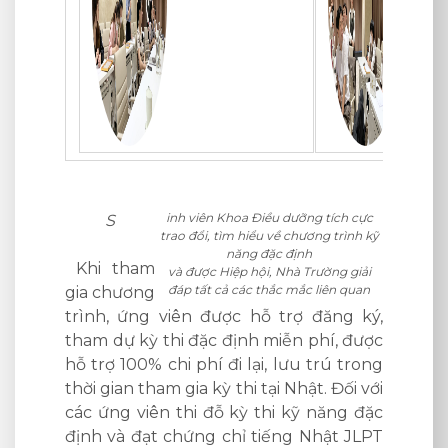
 tích cực
ng trình kỹ
ường giải
liên quan
đăng ký,
hí, được
trú trong
. Đối với
năng đặc
hật JLPT