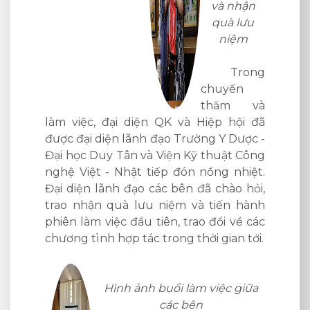
à nhận
các bên cũng đã
uà lưu
trao đổi, thảo luận về
niệm
các chương tình hợp
tác, giới thiệu về
rong
chương trình kỹ năng đặc định làm
uyến
việc tại Nhật Bản đối với sinh viên Khoa
ăm và
Điều dưỡng.
p hội đã
Y Dược -
uật Công
Hình ảnh buổi làm việc
g nhiệt.
hào hỏi,
iến hành
ổi về các
Đoàn công tác tham
----------
ian tới.
quan và chụp ảnh kỷ
CÔNG T
niệm tại khuôn viên
ĐÀO T
trường
Hotline
ệc giữa
Website:
TS. BS Nguyễn Văn
Địa chỉ: