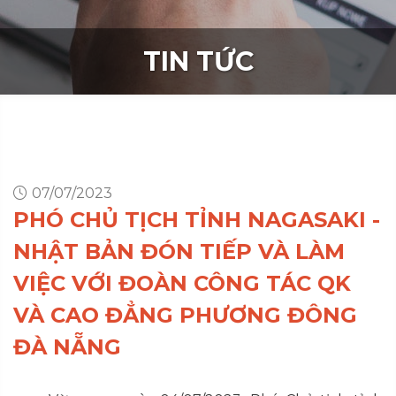
TIN TỨC
07/07/2023
PHÓ CHỦ TỊCH TỈNH NAGASAKI -
NHẬT BẢN ĐÓN TIẾP VÀ LÀM
VIỆC VỚI ĐOÀN CÔNG TÁC QK
VÀ CAO ĐẲNG PHƯƠNG ĐÔNG
ĐÀ NẴNG