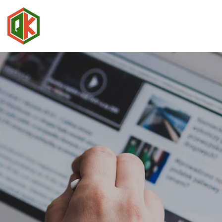
QUÝ
KHANH
GROUP