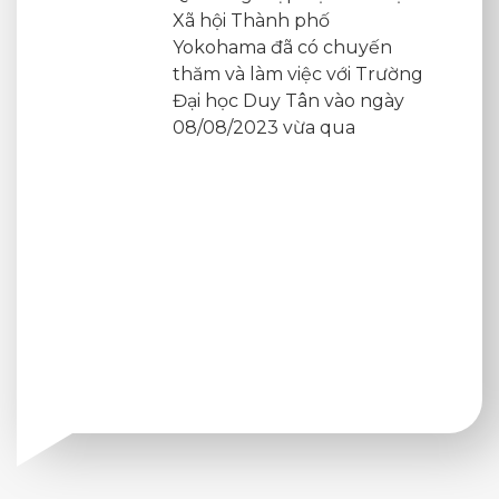
uyến
i Trường
o ngày
a