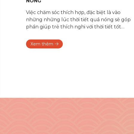
NÓNG
ính
Việc chăm sóc thích hợp, đặc biệt là vào
c
những những lúc thời tiết quá nóng sẽ góp
ất
phần giúp trẻ thích nghi với thời tiết tốt
mẹ
hơn, ít bị bệnh hơn và phát triển thể chất
tốt hơn
Xem thêm