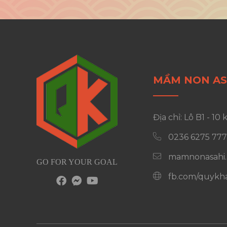
MẦM NON AS
Địa chỉ: Lô B1 - 
0236 6275 777
mamnonasahi
GO FOR YOUR GOAL
fb.com/quykh