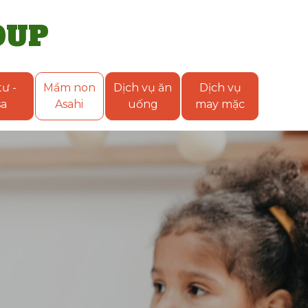
OUP
ư -
Mầm non
Dịch vụ ăn
Dịch vụ
sa
Asahi
uống
may mặc