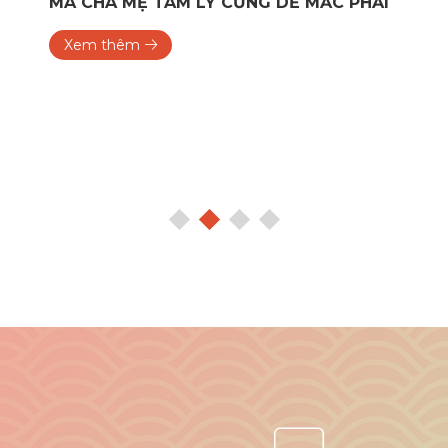
MÀ CHA MẸ TÂM LÝ CŨNG DỄ MẮC PHẢI
Xem thêm