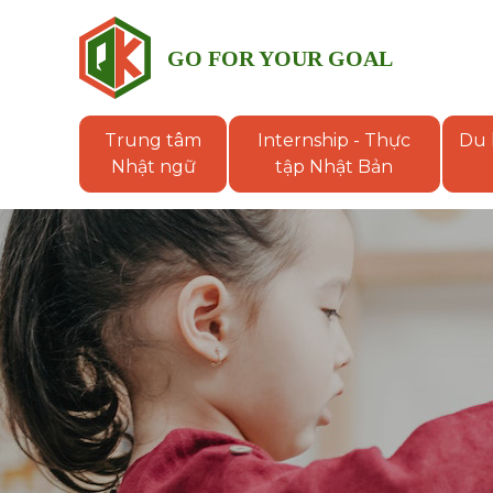
GO FOR YOUR GOAL
QUÝ
KHANH
Trung tâm
Internship - Thực
Du 
GROUP
Nhật ngữ
tập Nhật Bản