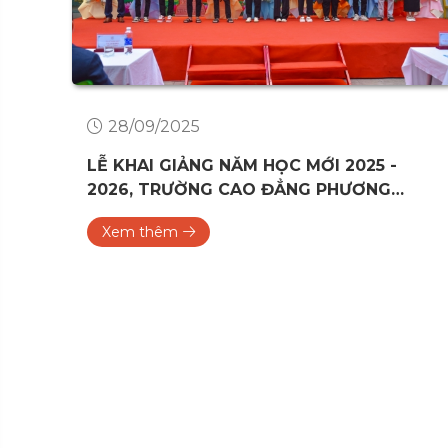
28/09/2025
ỀU
LỄ KHAI GIẢNG NĂM HỌC MỚI 2025 -
H
2026, TRƯỜNG CAO ĐẲNG PHƯƠNG
ĐÔNG ĐÀ NẴNG
Xem thêm