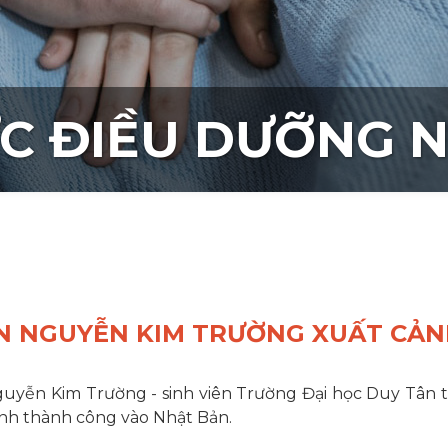
C ĐIỀU DƯỠNG 
ÊN NGUYỄN KIM TRƯỜNG XUẤT CẢ
yễn Kim Trường - sinh viên Trường Đại học Duy Tân t
h thành công vào Nhật Bản.