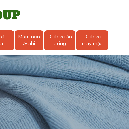
OUP
ư -
Mầm non
Dịch vụ ăn
Dịch vụ
sa
Asahi
uống
may mặc