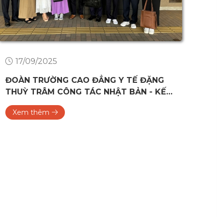
17/09/2025
ĐOÀN TRƯỜNG CAO ĐẲNG Y TẾ ĐẶNG
LỄ
THUỲ TRÂM CÔNG TÁC NHẬT BẢN - KẾT
NH
NỐI & MỞ RỘNG CƠ HỘI CHO SINH VIÊN
Xem thêm
X