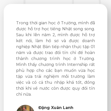
nh thấy
Trong thời gian học ở Trường, mình đã
Hôm tr
 chỉ bảo
được hỗ trợ học tiếng Nhật song song.
làm hồ 
 thì học
Sau khi lên năm 2, mình được hỗ trợ
giới th
 học của
kết nối, làm hồ sơ và được doanh
gấp và 
tốt. Qua
nghiệp Nhật Bản tiếp nhận thực tập 01
lại được
g và JFT
năm và được trao đổi tín chỉ để hoàn
đã có v
ợc những
thành chương trình học ở Trường.
dự kiến
vào dạy
Mình thấy chương trình Internship rất
phù hợp cho các bạn muốn vừa học
tập vừa trải nghiệm môi trường làm
việc và có cả thu nhập khá tốt, đồng
p JH6
thời khi về nước còn được quy đổi tín
chỉ nữa.
ương
ịnh
Đặng Xuân Lanh