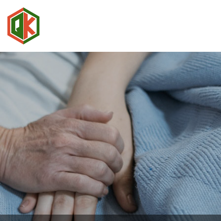
QUÝ
KHANH
GROUP