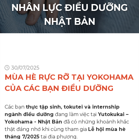
NHÂN LỰC ĐIỀU DƯỠNG
NHẬT BẢN
30/07/2025
MÙA HÈ RỰC RỠ TẠI YOKOHAMA
CỦA CÁC BẠN ĐIỀU DƯỠNG
Các bạn
thực tập sinh, tokutei và internship
ngành điều dưỡng
đang làm việc tại
Yutokukai –
Yokohama
- Nhật Bản
đã có những khoảnh khắc
thật đáng nhớ khi cùng tham gia
Lễ hội mùa hè
tháng 7/2025
tại địa phương.