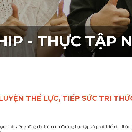
HIP - THỰC TẬP 
LUYỆN THỂ LỰC, TIẾP SỨC TRI TH
 sinh viên không chỉ trên con đường học tập và phát triển tri thức,