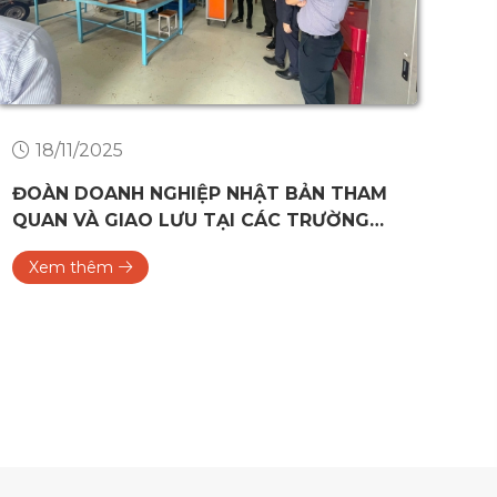
18/11/2025
ĐOÀN DOANH NGHIỆP NHẬT BẢN THAM
TR
QUAN VÀ GIAO LƯU TẠI CÁC TRƯỜNG
HU
ĐẠI HỌC Ở ĐÀ NẴNG
Xem thêm
X