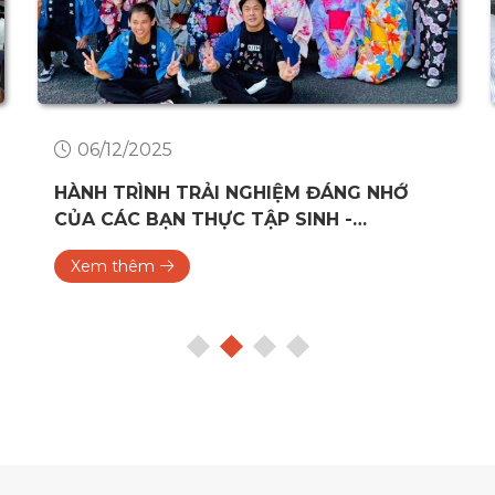
06/12/2025
HÀNH TRÌNH TRẢI NGHIỆM ĐÁNG NHỚ
CỦA CÁC BẠN THỰC TẬP SINH -
TOKUTEI - INTERNSHIP ĐIỀU DƯỠNG TẠI
Xem thêm
YUTOKUKAI, YOKOHAMA