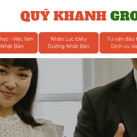
QUÝ KHANH
GR
học - Việc làm
Nhân Lực Điều
Tư vấn đầu t
Nhật Bản
Dưỡng Nhật Bản
Dịch vụ Vi