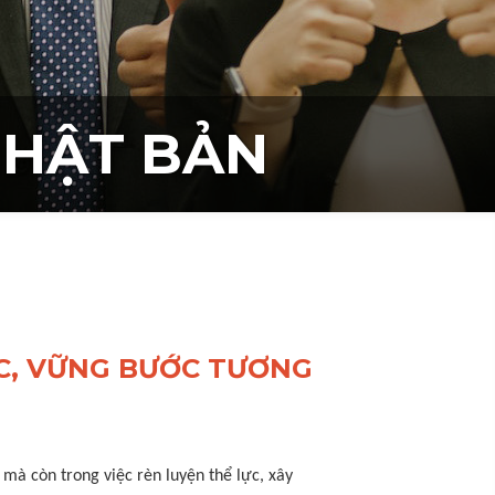
NHẬT BẢN
ỨC, VỮNG BƯỚC TƯƠNG
 mà còn trong việc rèn luyện thể lực, xây