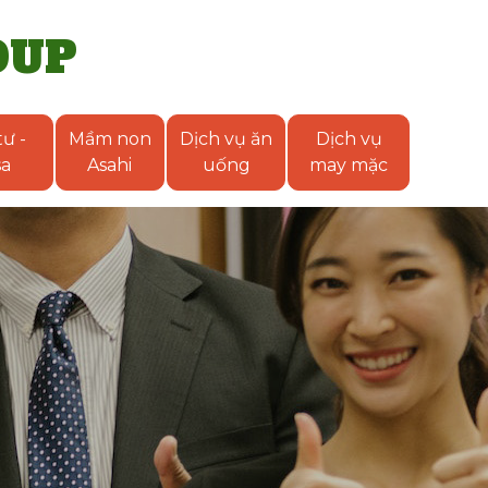
OUP
ư -
Mầm non
Dịch vụ ăn
Dịch vụ
sa
Asahi
uống
may mặc