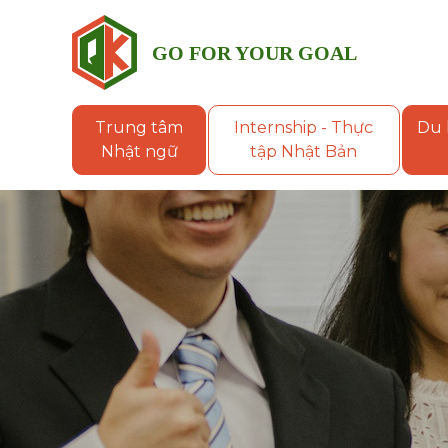
GO FOR YOUR GOAL
QUÝ
KHANH
Trung tâm
Internship - Thực
Du 
GROUP
Nhật ngữ
tập Nhật Bản