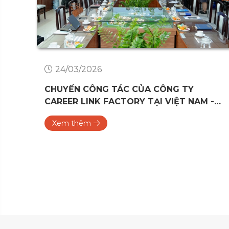
24/03/2026
N
CHUYẾN CÔNG TÁC CỦA CÔNG TY
CAREER LINK FACTORY TẠI VIỆT NAM -
THĂM VÀ LÀM VIỆC VỚI CÁC TRƯỜNG
Xem thêm
CAO ĐẲNG, ĐẠI HỌC