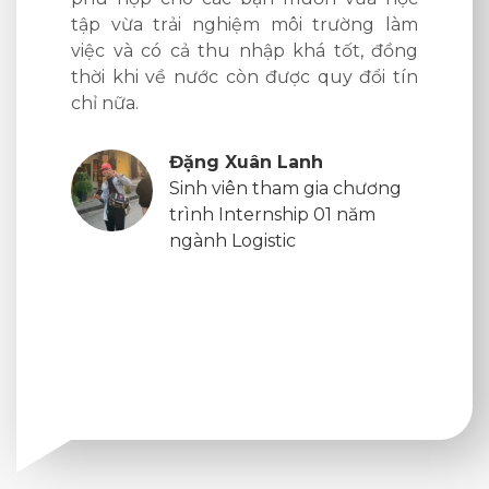
tập vừa trải nghiệm môi trường làm
việc và có cả thu nhập khá tốt, đồng
p JH6
thời khi về nước còn được quy đổi tín
chỉ nữa.
ương
ịnh
Đặng Xuân Lanh
Sinh viên tham gia chương
trình Internship 01 năm
ngành Logistic