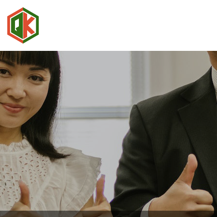
QUÝ
KHANH
GROUP