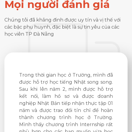
Mọi người đánh giá
Chúng tôi đã khẳng đinh được uy tín và vị thế với
các bậc phụ huynh, đặc biệt là sự tin yêu của các
học viên TP Đà Nẵng
nh thấy
Trong thời gian học ở Trường, mình đã
Hôm tr
 chỉ bảo
được hỗ trợ học tiếng Nhật song song.
làm hồ 
 thì học
Sau khi lên năm 2, mình được hỗ trợ
giới th
 học của
kết nối, làm hồ sơ và được doanh
gấp và 
tốt. Qua
nghiệp Nhật Bản tiếp nhận thực tập 01
lại được
g và JFT
năm và được trao đổi tín chỉ để hoàn
đã có v
ợc những
thành chương trình học ở Trường.
dự kiến
vào dạy
Mình thấy chương trình Internship rất
phù hợp cho các bạn muốn vừa học