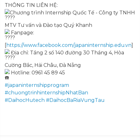
THÔNG TIN LIÊN HỆ:
Chương trình Internship Quốc Tế - Công ty TNHH
MTV Tư vấn và Đào tạo Quý Khanh
Fanpage:
[
https://www.facebook.com/japaninternship.edu.vn
]
Địa chỉ: Tầng 2 số 140 đường 30 Tháng 4, Hòa
Cường Bắc, Hải Châu, Đà Nẵng
Hotline: 0961 45 89 45
#japaninternshipprogram
#chuongtrinhinternshipNhatBan
#DaihocHutech
#DaihocBaRiaVungTau