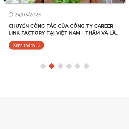
24/03/2026
CHUYẾN CÔNG TÁC CỦA CÔNG TY CAREER
LINK FACTORY TẠI VIỆT NAM - THĂM VÀ LÀM
VIỆC VỚI CÁC TRƯỜNG CAO ĐẲNG, ĐẠI HỌC
Xem thêm