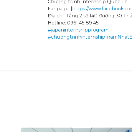
Chương trình Internship Quốc Tế 
Fanpage: [
https://www.facebook.co
Địa chỉ: Tầng 2 số 140 đường 30 Th
Hotline: 0961 45 89 45
#japaninternshipprogram
#chuongtrinhinternship1namNhat