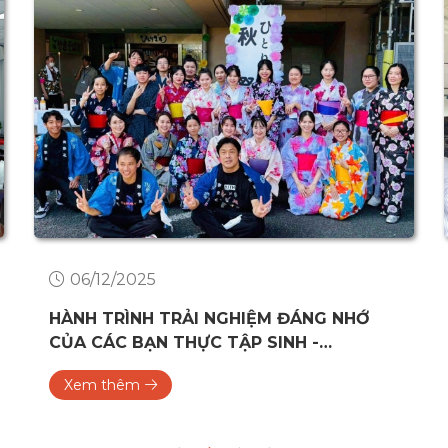
18/11/2025
ĐOÀN DOANH NGHIỆP NHẬT BẢN THAM
QUAN VÀ GIAO LƯU TẠI CÁC TRƯỜNG
ĐẠI HỌC Ở ĐÀ NẴNG
Xem thêm