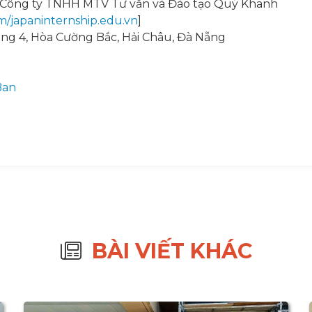
- Công ty TNHH MTV Tư vấn và Đào tạo Quý Khanh
m/japaninternship.edu.vn
]
áng 4, Hòa Cường Bắc, Hải Châu, Đà Nẵng
Ban
BÀI VIẾT KHÁC