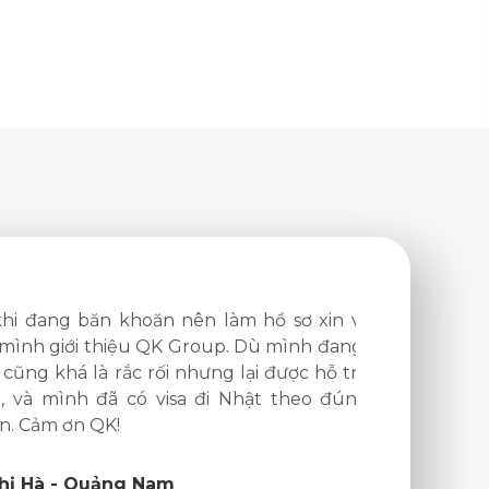
ng băn khoăn nên làm hồ sơ xin visa ở
Mình 
h giới thiệu QK Group. Dù mình đang cần
Japan
 khá là rắc rối nhưng lại được hỗ trợ rất
thấy k
à mình đã có visa đi Nhật theo đúng kế
Vì đến
ảm ơn QK!
giảng 
kĩ năn
là sự 
à - Quảng Nam