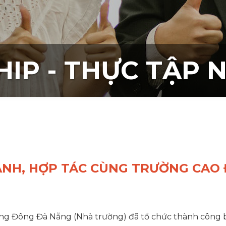
HIP - THỰC TẬP 
ÀNH, HỢP TÁC CÙNG TRƯỜNG CA
 Đông Đà Nẵng (Nhà trường) đã tổ chức thành công bu