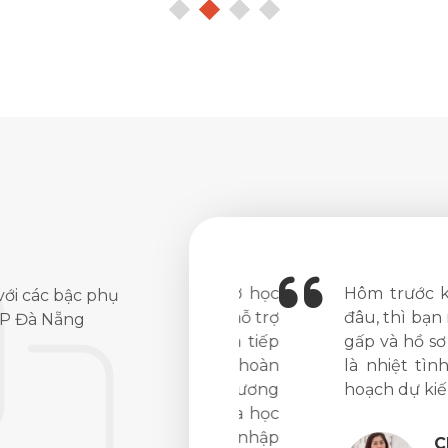
ng, mình đã được hỗ trợ học
Hôm trước khi đa
với các bậc phụ
i lên năm 2, mình được hỗ trợ
đâu, thì bạn mìn
 TP Đà Nẵng
 doanh nghiệp Nhật Bản tiếp
gấp và hồ sơ cũng
ợc trao đổi tín chỉ để hoàn
là nhiệt tình, v
 Trường. Mình thấy chương
hoạch dự kiến. C
ợp cho các bạn muốn vừa học
ng làm việc và có cả thu nhập
Chị H