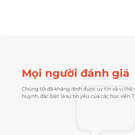
Mọi người đánh giá
ầy cô ở trung tâm
Trong thời gian học ở Trườ
Chúng tôi đã khẳng đinh được uy tín và vị thế 
ong song đó thì học
tiếng Nhật song song. Sau kh
huynh, đặc biệt là sự tin yêu của các học viên
ủa mình thì sẽ đạt
kết nối, làm hồ sơ và được
 ngành nhà hàng và
nhận thực tập 01 năm và đư
hững kiến thức mà
thành chương trình học ở
.
trình Internship rất phù h
tập vừa trải nghiệm môi trườ