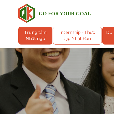
GO FOR YOUR GOAL
QUÝ
KHANH
Trung tâm
Internship - Thực
Du 
GROUP
Nhật ngữ
tập Nhật Bản