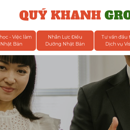
QUÝ KHANH
GR
học - Việc làm
Nhân Lực Điều
Tư vấn đầu t
Nhật Bản
Dưỡng Nhật Bản
Dịch vụ Vi