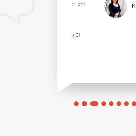
ước còn được quy đổi tín chỉ
Khách 
a chương trình Internship 01
ic