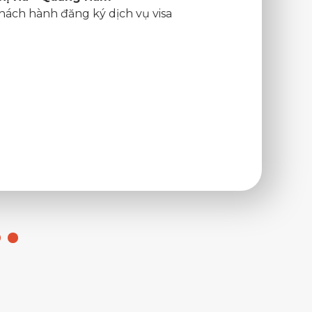
và cả 
hành đăng ký dịch vụ visa
tiếp. 
tốt kì 
gian và