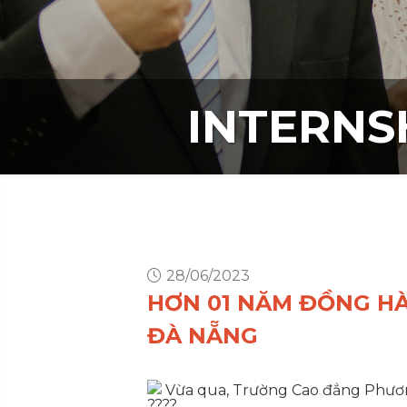
INTERNS
28/06/2023
HƠN 01 NĂM ĐỒNG H
ĐÀ NẴNG
Vừa qua, Trường Cao đẳng Phương