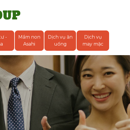
OUP
ư -
Mầm non
Dịch vụ ăn
Dịch vụ
sa
Asahi
uống
may mặc