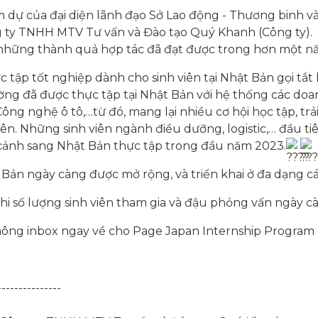
 dự của đại diện lãnh đạo Sở Lao động - Thương binh và
 ty TNHH MTV Tư vấn và Đào tạo Quý Khanh (Công ty).
n những thành quả hợp tác đã đạt được trong hơn một n
c tập tốt nghiệp dành cho sinh viên tại Nhật Bản gọi tắt 
ường đã được thực tập tại Nhật Bản với hệ thống các do
Công nghệ ô tô,…từ đó, mang lại nhiều cơ hội học tập, tr
iên. Những sinh viên ngành điều dưỡng, logistic,… đầu t
cảnh sang Nhật Bản thực tập trong đầu năm 2023.
 Bản ngày càng được mở rộng, và triển khai ở đa dạng 
. khi số lượng sinh viên tham gia và đậu phỏng vấn ngày 
hông inbox ngay về cho Page Japan Internship Program 
---------------