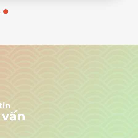
tin
 vấn