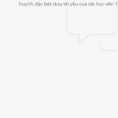
2, mình được hỗ trợ
đâu, thì bạn mình giới thiệ
huynh, đặc biệt là sự tin yêu của các học viên
hiệp Nhật Bản tiếp
gấp và hồ sơ cũng khá là rắc
ổi tín chỉ để hoàn
là nhiệt tình, và mình đã 
Mình thấy chương
hoạch dự kiến. Cảm ơn QK!
c bạn muốn vừa học
c và có cả thu nhập
Chị Hà - Quảng
ợc quy đổi tín chỉ
Khách hành đăng 
ình Internship 01