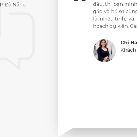
u QK Group. Dù mình đang cần
JapanHub. Tuỳ l
 TP Đà Nẵng
 rối nhưng lại được hỗ trợ rất
thấy khó khăn gì
có visa đi Nhật theo đúng kế
Vì đến với trung
giảng của quý thầ
kĩ năng từ cơ bả
là sự tận tâm và 
 Nam
và cả thầy cô ng
ký dịch vụ visa
tiếp. Chỉ trong 
tốt kì thi. Cảm ơn
gian và chi phí.
Trần 
Học vi
chương
Bản