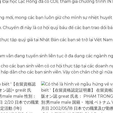
g Đại học Lạc Hồng đã có COE tham gia chương trình 
ng mới, mong các bạn luôn giữ cho mình sự nhiệt huyết
. Chuyến đi này là cơ hội quý báu để các bạn trao dồi bả
hực tập quý giá tại Nhật Bản các bạn sẽ trở lại Việt Na
ram vẫn đang tuyển sinh liên tục ở đa dạng các ngành ng
iện cho các bạn sinh viên có cơ hội thực tập tại các doanh
 hấp dẫn cho các bạn sinh viên. Vậy còn chần chờ gì nữa