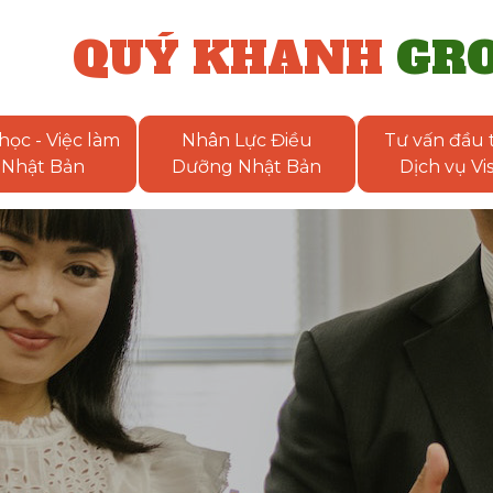
QUÝ KHANH
GR
học - Việc làm
Nhân Lực Điều
Tư vấn đầu t
Nhật Bản
Dưỡng Nhật Bản
Dịch vụ Vi