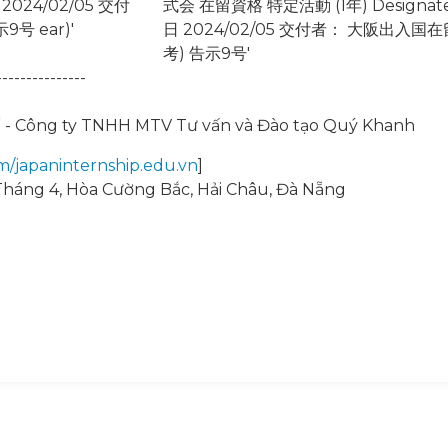
---------------
ế - Công ty TNHH MTV Tư vấn và Đào tạo Quý Khanh
m/japaninternship.edu.vn
]
0 Tháng 4, Hòa Cường Bắc, Hải Châu, Đà Nẵng