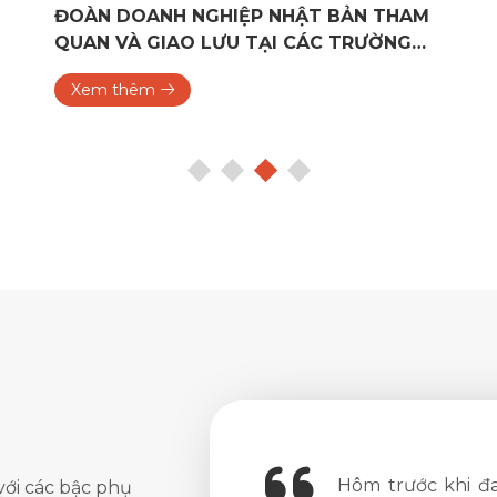
AM
TRƯỜNG ĐẠI HỌC NGOẠI NGỮ – ĐẠI HỌC
HUẾ CÔNG TÁC TẠI NHẬT BẢN
Xem thêm
ăn nên làm hồ sơ xin visa ở
Mình đang học 
với các bậc phụ