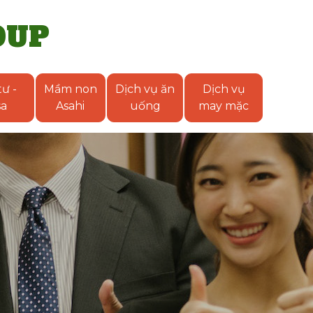
OUP
ư -
Mầm non
Dịch vụ ăn
Dịch vụ
sa
Asahi
uống
may mặc