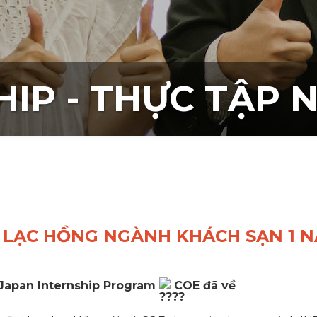
HIP - THỰC TẬP 
C LẠC HỒNG NGÀNH KHÁCH SẠN 1 
Japan Internship Program
COE đã về