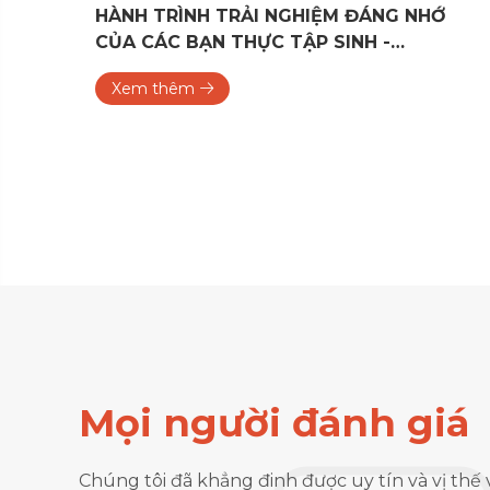
 NHỚ
ĐOÀN DOANH NGHIỆP NHẬT BẢN TH
QUAN VÀ GIAO LƯU TẠI CÁC TRƯỜNG
ĐẠI HỌC Ở ĐÀ NẴNG
Xem thêm
Mọi người đánh giá
đã được hỗ trợ học
Hôm trước khi đang băn kho
Chúng tôi đã khẳng đinh được uy tín và vị thế 